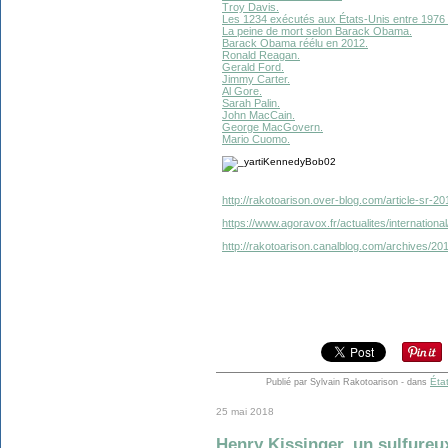
Troy Davis.
Les 1234 exécutés aux États-Unis entre 1976 
La peine de mort selon Barack Obama.
Barack Obama réélu en 2012.
Ronald Reagan.
Gerald Ford.
Jimmy Carter.
Al Gore.
Sarah Palin.
John MacCain.
George MacGovern.
Mario Cuomo.
http://rakotoarison.over-blog.com/article-sr-
https://www.agoravox.fr/actualites/internation
http://rakotoarison.canalblog.com/archives/2
Éta
Publié par Sylvain Rakotoarison
-
dans
25 mai 2018
Henry Kissinger, un sulfureu