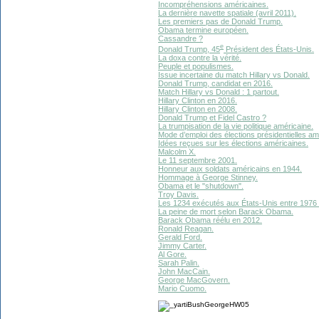
Incompréhensions américaines.
La dernière navette spatiale (avril 2011).
Les premiers pas de Donald Trump.
Obama termine européen.
Cassandre ?
e
Donald Trump, 45
Président des États-Unis.
La doxa contre la vérité.
Peuple et populismes.
Issue incertaine du match Hillary vs Donald.
Donald Trump, candidat en 2016.
Match Hillary vs Donald : 1 partout.
Hillary Clinton en 2016.
Hillary Clinton en 2008.
Donald Trump et Fidel Castro ?
La trumpisation de la vie politique américaine.
Mode d’emploi des élections présidentielles am
Idées reçues sur les élections américaines.
Malcolm X.
Le 11 septembre 2001.
Honneur aux soldats américains en 1944.
Hommage à George Stinney.
Obama et le "shutdown".
Troy Davis.
Les 1234 exécutés aux États-Unis entre 1976 
La peine de mort selon Barack Obama.
Barack Obama réélu en 2012.
Ronald Reagan.
Gerald Ford.
Jimmy Carter.
Al Gore.
Sarah Palin.
John MacCain.
George MacGovern.
Mario Cuomo.