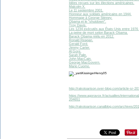
Idées reçues sur les élections américaines.
Malcolm X.
Le 11 septembre 2001.
Honneur aux soldats américains en 1944.
Hommage à George Stinney.
Obama et le "shutdown".
Troy Davis.
Les 1234 exécutés aux États-Unis entre 1976 
La peine de mort selon Barack Obama.
Barack Obama réélu en 2012.
Ronald Reagan.
Gerald Ford.
Jimmy Carter.
Al Gore.
Sarah Palin.
John MacCain.
George MacGovern.
Mario Cuomo.
http://rakotoarison.over-blog.com/article-sr-2
https://www.agoravox.fr/actualites/international
204651
http://rakotoarison.canalblog.com/archives/2