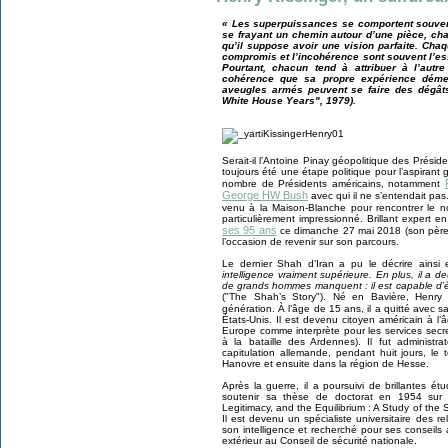
« Les superpuissances se comportent souv
se frayant un chemin autour d’une pièce, cha
qu’il suppose avoir une vision parfaite. Chaqu
compromis et l’incohérence sont souvent l’es
Pourtant, chacun tend à attribuer à l’aut
cohérence que sa propre expérience déme
aveugles armés peuvent se faire des dégât
White House Years", 1979).
Serait-il l’Antoine Pinay géopolitique des Prési
toujours été une étape politique pour l’aspirant
nombre de Présidents américains, notamment
George HW Bush
avec qui il ne s’entendait pa
venu à la Maison-Blanche pour rencontrer le 
particulièrement impressionné. Brillant expert en
ses 95 ans
ce dimanche 27 mai 2018 (son père 
l’occasion de revenir sur son parcours.
Le dernier Shah d’Iran a pu le décrire ains
intelligence vraiment supérieure. En plus, il a
de grands hommes manquent : il est capable d’éco
("The Shah’s Story"). Né en Bavière, Henry 
génération. À l’âge de 15 ans, il a quitté avec s
États-Unis. Il est devenu citoyen américain à l’
Europe comme interprète pour les services secre
à la bataille des Ardennes). Il fut administrat
capitulation allemande, pendant huit jours, le t
Hanovre et ensuite dans la région de Hesse.
Après la guerre, il a poursuivi de brillantes é
soutenir sa thèse de doctorat en 1954 sur 
Legitimacy, and the Equilibrium : A Study of the
Il est devenu un spécialiste universitaire des r
son intelligence et recherché pour ses conseils 
extérieur au Conseil de sécurité nationale.