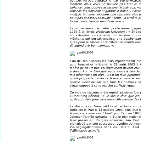
détruire. Au lieu d’affaiblir le mal, elle le multip
menteur, mais vous ne pouvez pas tuer le mens
violence, vous pouvez assassiner le haineux, mai
violence fait simplement grandir la haine. Et cel
multiplie la haine, ajoutant une obscurité plus 
peut pas chasser l’obscurité : seule, la lumière 
haine : seul, l’amour peut faire cela. »
.
La non-violence, ce n’était pas le non-engageme
1966 à la Illinois Wesleyan University :
« Et il 
nous devions nous repentir, non seulement pour l
méchants qui ont fait exploser une bombe dans
aussi pour le silence et l’indifférence scandaleu
dit attendre le bon moment. »
.
L’un de ses discours les plus importants fut p
pour l’emploi et la liberté, le 28 août 1963 à
répéta plusieurs fois, en improvisant devant 2
a dream ! »
:
« Bien que nous ayons à faire face
fais néanmoins un rêve. C’est un rêve profondé
qu’un jour, cette nation se lèvera et vivra le v
comme allant de soi, que tous les hommes na
s’était opposé à cette marche sur Washington.
Ce type de discours a été répété plusieurs fois
Luther King déclara :
« Je fais le rêve que les
qu’ils sont faits pour vivre ensemble comme des f
Le discours du Mémorial Lincoln et toute son act
Nobel de la Paix le 14 octobre 1964, ainsi que l
le magazine américain "Time" pour l’année 1963
Johnson l’année suivante !). Sur le plan nation
faire passer au Congrès américain son Civil R
promulgué par son successeur Lyndon Johnson l
lois ségrégationnistes dans les États du Sud, c
("affirmation active").