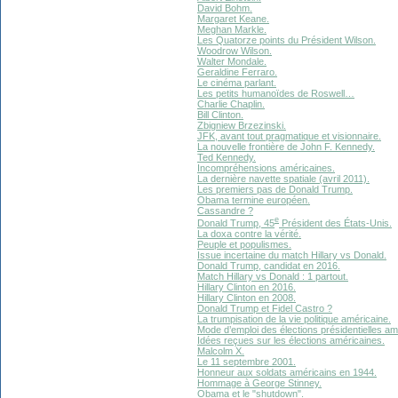
David Bohm.
Margaret Keane.
Meghan Markle.
Les Quatorze points du Président Wilson.
Woodrow Wilson.
Walter Mondale.
Geraldine Ferraro.
Le cinéma parlant.
Les petits humanoïdes de Roswell…
Charlie Chaplin.
Bill Clinton.
Zbigniew Brzezinski.
JFK, avant tout pragmatique et visionnaire.
La nouvelle frontière de John F. Kennedy.
Ted Kennedy.
Incompréhensions américaines.
La dernière navette spatiale (avril 2011).
Les premiers pas de Donald Trump.
Obama termine européen.
Cassandre ?
e
Donald Trump, 45
Président des États-Unis.
La doxa contre la vérité.
Peuple et populismes.
Issue incertaine du match Hillary vs Donald.
Donald Trump, candidat en 2016.
Match Hillary vs Donald : 1 partout.
Hillary Clinton en 2016.
Hillary Clinton en 2008.
Donald Trump et Fidel Castro ?
La trumpisation de la vie politique américaine.
Mode d’emploi des élections présidentielles am
Idées reçues sur les élections américaines.
Malcolm X.
Le 11 septembre 2001.
Honneur aux soldats américains en 1944.
Hommage à George Stinney.
Obama et le "shutdown".