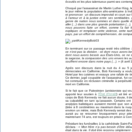
écoutés et les plus talentueux parmi ses contem
Choqué par l’assassinat de Martin Luther King, 
le jour même la population afro-américaine à Ind
et prononcer un discours improvisé et court sur 
à l’amour et à la justice entre ses semblables
genre de nation nous sommes et dans quelle di
aller (…) dans une plus grande polarisation (…),
nous pouvons faire un effort, comme l’a fait 
expliquer, et remplacer cette violence, cette t
pays, par un effort de compréhension, de compa
En terminant sur ce passage resté très célèbre 
ce n’est pas la division ; ce dont nous avons be
dont nous avons besoin aux États-Unis, ce ne so
la sagesse, la compassion des uns envers les aut
souffrent encore dans notre pays (…). »
(4 avril 
Après son discours dans la nuit du 4 au 5 ju
démocrates en Californie, Bob Kennedy a voulu
Hotel par les cuisines et essuya une rafale de t
Ce dernier, jugé coupable de l’assassinat, fut 
fut commuée en réclusion criminelle à perpétu
mort en Californie.
Si le fait que ce Palestinien (antisioniste qui 
l’État d’Israël
apporté leur soutien à
) ait tiré 
corps de Bob Kennedy ne fait aucun doute, il 
sa culpabilité en tant qu’assassin. Certains ont
analyses balistiques auraient montré que son ar
(tirée à 8 centimètres au maximum dans la nuqu
environ un mètre, mais Bob Kennedy serrait des
aurait pu se retourner brusquement pour att
maintenant 74 ans, est toujours en prison à Corc
Présidant les funérailles à la cathédrale Saint-P
déclara :
« Mon frère n’a pas besoin d’être idéal
était dans la vie. Il doit être reconnu simplem