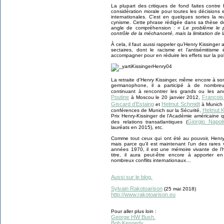
La plupart des critiques de fond faites contr
considération morale pour toutes les décisions e
internationales. C’est en quelques sortes la r
cynisme. Cette phrase rédigée dans sa thèse d
angle de compréhension :
« Le problème le p
contrôle de la méchanceté, mais la limitation de l
À cela, il faut aussi rappeler qu’Henry Kissinger
sectaires, dont le racisme et l’antisémitism
accompagner pour en réduire les effets sur la pol
La retraite d’Henry Kissinger, même encore à so
germanophone, il a participé à de nombreux
continuant à rencontrer les grands ou les
Poutine
François
à Moscou le 20 janvier 2012,
Giscard d’Estaing
Helmut Schmidt
et
à Munich l
Helmut K
conférences de Munich sur la Sécurité,
Prix Henry-Kissinger de l’Académie américaine 
Giorgio Napoli
des relations transatlantiques (
lauréats en 2015), etc.
Comme tout ceux qui ont été au pouvoir, Henry
mais parce qu’il est maintenant l’un des rare
années 1970, il est une mémoire vivante de l’h
titre, il aura peut-être encore à apporter en
nombreux conflits internationaux…
Aussi sur le blog.
Sylvain Rakotoarison
(25 mai 2018)
http://www.rakotoarison.eu
Pour aller plus loin :
George HW Bush.
Bob Kennedy.