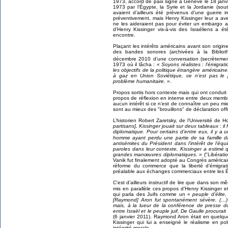
1973, accord de paix signé à Genève le 18 janvi
1973 par l’Égypte, la Syrie et la Jordanie (so
avaient d’ailleurs été prévenus d’une guerre i
préventivement, mais Henry Kissinger leur a avert
ne les aideraient pas pour éviter un embargo ar
d’Henry Kissinger vis-à-vis des Israéliens a 
encontre.
Plaçant les intérêts américains avant son origin
des bandes sonores (archivées à la Bibliot
décembre 2010 d’une conversation (secrètement
1973 où il lâcha :
« Soyons réalistes : l’émigrat
les objectifs de la politique étrangère américain
à gaz en Union Soviétique, ce n’est pas le 
problème humanitaire. »
.
Propos sortis hors contexte mais qui ont conduit
propos de réflexion en interne entre deux memb
aucun intérêt si ce n’est de connaître un peu mi
sont au mieux des "brouillons" de déclaration offic
L’historien Robert Zaretsky, de l’Université de H
partisans], Kissinger jouait sur deux tableaux : il
diplomatique. Pour certains d’entre eux, il y 
homme ayant perdu une partie de sa famille 
antisémites du Président dans l’intérêt de l’équ
paroles dans leur contexte, Kissinger a estimé 
grandes manœuvres diplomatiques. »
("Libérati
Vanik fut finalement adopté au Congrès américain
réforme du commerce que la liberté d’émigrati
préalable aux échanges commerciaux entre les É
C’est d’ailleurs instructif de lire que dans son 
mis en parallèle ces propos d’Henry Kissinger e
qui parla des Juifs comme un
« peuple d’élite,
[Raymond] Aron fut spontanément sévère. (…) 
mais, à la lueur de la conférence de presse du
entre Israël et le peuple juif, De Gaulle procurait 
(6 janvier 2011). Raymond Aron était en quelque
Kissinger qui lui a enseigné le réalisme en po
intégrité morale.