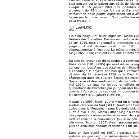
L’ancien candidat aux primaires démocrates de
était présent sur le balcon aux côtés de Martin 
évoqué le 15 janvier 2004 des possibles co
provenant du FBI) :
« Le fait est qu’il y av
l’intérieur de notre propre organisation, on a 
payée par le gouvernement. Donc, infiltration de 
de la presse. »
.
Fils d’un pasteur et d’une organiste, Martin Lu
l’histoire des États-Unis. Docteur en théologie de
18 juin 1955, mais une enquête universitaire a 
plagiat), il est devenu pasteur en 1953
ségrégationniste à l’époque. La même année, le 
King (1927-2006) et ils ont eu quatre enfants en
Sa lutte en faveur des droits civiques a commenc
Rosa Parks (1913-2005) qui avait refusé la régl
transport en bus. Avec des dizaines de milliers d
a encouragé le boycott des bus qui a commen
décision du 21 décembre 1956 de la Cour Sup
ségrégation dans les bus, les écoles, les restau
Suprême avait déjà rendu anticonstitutionnelle 
mai 1954). La lutte fut longue et difficile 
quarantaine de kilomètres par jour pour aller tra
commis à l’encontre de ceux qui ont boycotté le
fut incendiée le 30 janvier 1956, etc.).
À partir de 1957, Martin Luther King fut le fon
leaders chrétiens du Sud (SCLC, Southern Christ
active dans le Mouvement pour les droits civi
1955 à avril 1968), Martin Luther King n’a cessé 
des populations noires américaines avec deux pr
civile et celui de la non-violence (sur le modèl
allé visiter l’Inde en 1959). Ayant parcouru pr
plus de deux mille discours et sermons, il fut l’
Dans un livre publié en 1967, il expliqua la 
violence est que c’est une spirale descendant