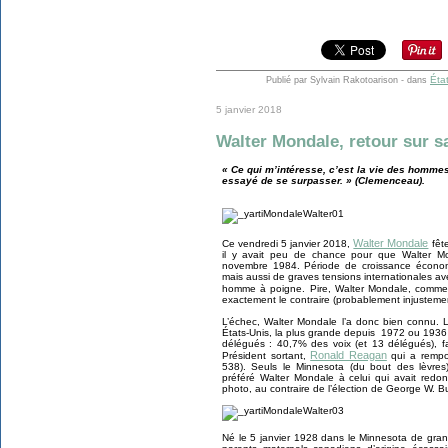
Éta
Publié par Sylvain Rakotoarison
-
dans
5 janvier 2018
Walter Mondale, retour sur sa
« Ce qui m’intéresse, c’est la vie des hommes 
essayé de se surpasser. » (Clemenceau).
Walter Mondale
Ce vendredi 5 janvier 2018,
fêt
il y avait peu de chance pour que Walter Mo
novembre 1984. Période de croissance écono
mais aussi de graves tensions internationales av
homme à poigne. Pire, Walter Mondale, com
exactement le contraire (probablement injustemen
L’échec, Walter Mondale l’a donc bien connu. L
États-Unis, la plus grande depuis 1972 ou 1936
délégués : 40,7% des voix (et 13 délégués), 
Ronald Reagan
Président sortant,
qui a rempor
538). Seuls le Minnesota (du bout des lèvres)
préféré Walter Mondale à celui qui avait redon
photo, au contraire de l’élection de George W. B
Né le 5 janvier 1928 dans le Minnesota de gran