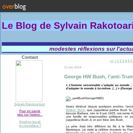
Le Blog de Sylvain Rakotoa
modestes réflexions sur l'actual
Contact
<<
<
1
2
3
4
5
6
12 juin 2018
George HW Bush, l’anti-Tru
« L’homme raisonnable s’adapte au monde ; 
d’adapter le monde à lui-même. (...) » (Georg
Sylvain Rakotoarison
Assez diminué depuis quelques années, l’anci
Walker Bush
, que j’appellerai parfois Bush S
Pour en savoir
épouse Barbara, née le 8 juin 1925, est morte 
plus sur l'auteur...
une famille de responsables politiques, en pa
j’appellerai Bush Jr, et son frère Jeb Bush.
Email en tiscali
ou respublica ?
Le père était très différent du fils à la Ma
Martinique, j’ai visité la célèbre rhumerie du Fran
découvrir une salle, un peu à l’écart, qui a