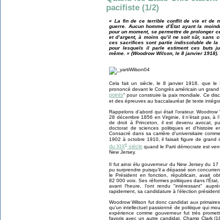
pacifiste (1/2)
« La fin de ce terrible conflit de vie et de
guerre. Aucun homme d’État ayant la moindr
pour un moment, se permettre de prolonger ce
et d’argent, à moins qu’il ne soit sûr, sans c
ces sacrifices sont partie indissoluble de l
pour lesquels il parle estiment ces buts jus
même. » (Woodrow Wilson, le 8 janvier 1918). 
Cela fait un siècle, le 8 janvier 1918, que le
prononcé devant le Congrès américain un grand 
points
" pour construire la paix mondiale. Ce disc
et des épreuves au baccalauréat (le texte intégr
Rappelons d’abord qui était l’orateur. Woodrow 
28 décembre 1856 en Virginie, il n’était pas, à 
de droit à Princeton, il est devenu avocat, 
doctorat de sciences politiques et d’histoire e
Consacré dans sa carrière d’universitaire comme
1902 à octobre 1910, il faisait figure de grand i
e
du XIX
siècle
quand le Parti démocrate est venu
New Jersey.
Il fut ainsi élu gouverneur du New Jersey du 17
pu surprendre puisqu’il a dépassé son concurren
le Président en fonction, républicain, avait
82 000 voix. Ses réformes politiques dans l’État
avant l’heure, l’ont rendu "intéressant" aupr
rapidement, sa candidature à l’élection présiden
Woodrow Wilson fut donc candidat aux primaires
qu’un intellectuel passionné de politique qui mour
expérience comme gouverneur fut très promette
favoris avec un autre candidat, Champ Clark (