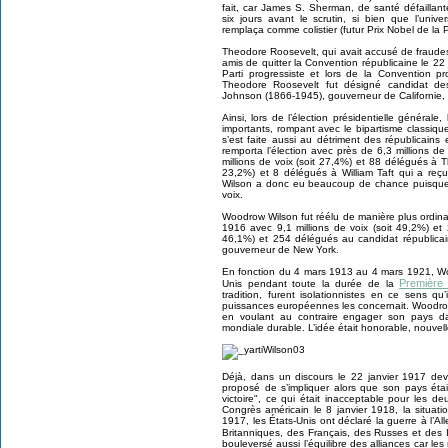
fait, car James S. Sherman, de santé défaillan
six jours avant le scrutin, si bien que l’unive
remplaça comme colistier (futur Prix Nobel de la 
Theodore Roosevelt, qui avait accusé de fraudes
amis de quitter la Convention républicaine le 22
Parti progressiste et lors de la Convention 
Theodore Roosevelt fut désigné candidat des
Johnson (1866-1945), gouverneur de Californie, c
Ainsi, lors de l’élection présidentielle général
importants, rompant avec le bipartisme classique
s’est faite aussi au détriment des républicain
remporta l’élection avec près de 6,3 millions d
millions de voix (soit 27,4%) et 88 délégués à T
23,2%) et 8 délégués à William Taft qui a reçu
Wilson a donc eu beaucoup de chance puisque 
voix.
Woodrow Wilson fut réélu de manière plus ordin
1916 avec 9,1 millions de voix (soit 49,2%) et 
46,1%) et 254 délégués au candidat républica
gouverneur de New York.
En fonction du 4 mars 1913 au 4 mars 1921, Wo
Première
Unis pendant toute la durée de la
tradition, furent isolationnistes en ce sens q
puissances européennes les concernait. Woodrow
en voulant au contraire engager son pays da
mondiale durable. L’idée était honorable, nouvelle
Déjà, dans un discours le 22 janvier 1917 de
proposé de s’impliquer alors que son pays éta
victoire", ce qui était inacceptable pour les de
Congrès américain le 8 janvier 1918, la situati
1917, les États-Unis ont déclaré la guerre à l’
Britanniques, des Français, des Russes et des It
bouleversé aussi l’équilibre des alliances car le