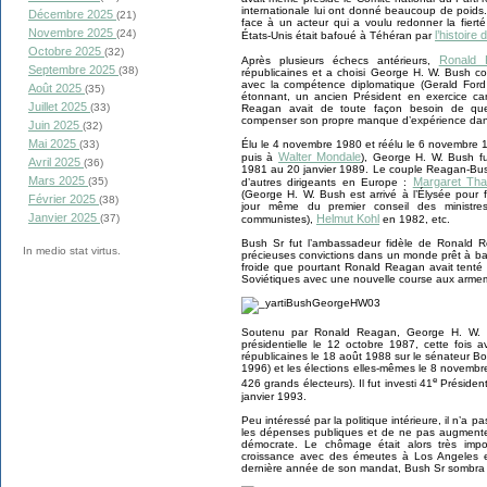
internationale lui ont donné beaucoup de poids
Décembre 2025
(21)
face à un acteur qui a voulu redonner la fier
Novembre 2025
(24)
l’histoire
États-Unis était bafoué à Téhéran par
Octobre 2025
(32)
Ronald 
Après plusieurs échecs antérieurs,
Septembre 2025
(38)
républicaines et a choisi George H. W. Bush c
avec la compétence diplomatique (Gerald Ford a
Août 2025
(35)
étonnant, un ancien Président en exercice ca
Juillet 2025
(33)
Reagan avait de toute façon besoin de quel
compenser son propre manque d’expérience dans l
Juin 2025
(32)
Mai 2025
(33)
Élu le 4 novembre 1980 et réélu le 6 novembre
Walter Mondale
puis à
), George H. W. Bush fu
Avril 2025
(36)
1981 au 20 janvier 1989. Le couple Reagan-Bus
Mars 2025
(35)
Margaret Tha
d’autres dirigeants en Europe :
(George H. W. Bush est arrivé à l’Élysée pour 
Février 2025
(38)
jour même du premier conseil des ministres 
Janvier 2025
(37)
Helmut Kohl
communistes),
en 1982, etc.
Bush Sr fut l’ambassadeur fidèle de Ronald 
In medio stat virtus.
précieuses convictions dans un monde prêt à ba
froide que pourtant Ronald Reagan avait tenté
Soviétiques avec une nouvelle course aux arme
Soutenu par Ronald Reagan, George H. W. B
présidentielle le 12 octobre 1987, cette fois av
républicaines le 18 août 1988 sur le sénateur Bo
1996) et les élections elles-mêmes le 8 novembr
e
426 grands électeurs). Il fut investi 41
Président
janvier 1993.
Peu intéressé par la politique intérieure, il n’a
les dépenses publiques et de ne pas augmente
démocrate. Le chômage était alors très impor
croissance avec des émeutes à Los Angeles en
dernière année de son mandat, Bush Sr sombra d