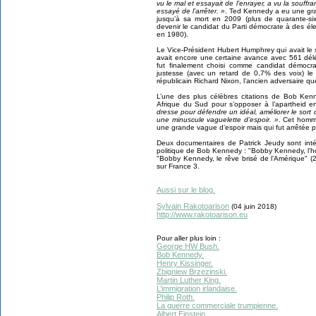
vu le mal et essayait de l’enrayer, a vu la souffra
essayé de l’arrêter. »
. Ted Kennedy a eu une gra
jusqu’à sa mort en 2009 (plus de quarante-si
devenir le candidat du Parti démocrate à des élec
en 1980).
Le Vice-Président Hubert Humphrey qui avait le s
avait encore une certaine avance avec 561 dé
fut finalement choisi comme candidat démocra
justesse (avec un retard de 0,7% des voix) le
républicain Richard Nixon, l’ancien adversaire 
L’une des plus célèbres citations de Bob Ken
Afrique du Sud pour s’opposer à l’apartheid e
dresse pour défendre un idéal, améliorer le sort 
une minuscule vaguelette d’espoir. »
. Cet homme
une grande vague d’espoir mais qui fut arrêtée pa
Deux documentaires de Patrick Jeudy sont inté
politique de Bob Kennedy : "Bobby Kennedy, l’h
"Bobby Kennedy, le rêve brisé de l’Amérique" (20
sur France 3.
Aussi sur le blog.
Sylvain Rakotoarison
(04 juin 2018)
http://www.rakotoarison.eu
Pour aller plus loin :
George HW Bush.
Bob Kennedy.
Henry Kissinger.
Zbigniew Brzezinski.
Martin Luther King.
L’immigration irlandaise.
Philip Roth.
La guerre commerciale trumpienne.
Albert Einstein.