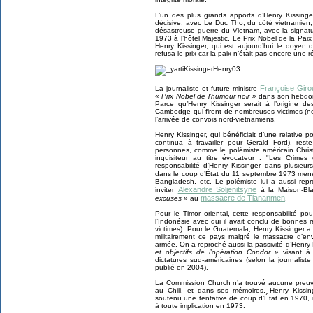
L’un des plus grands apports d’Henry Kissinger
décisive, avec Le Duc Tho, du côté vietnamien, 
désastreuse guerre du Vietnam, avec la signatu
1973 à l’hôtel Majestic. Le Prix Nobel de la Pai
Henry Kissinger, qui est aujourd’hui le doyen
refusa le prix car la paix n’était pas encore une ré
Françoise Giro
La journaliste et future ministre
« Prix Nobel de l’humour noir »
dans son hebdoma
Parce qu’Henry Kissinger serait à l’origine
Cambodge qui firent de nombreuses victimes (
l’arrivée de convois nord-vietnamiens.
Henry Kissinger, qui bénéficiait d’une relative p
continua à travailler pour Gerald Ford), res
personnes, comme le polémiste américain Chris
inquisiteur au titre évocateur : "Les Crime
responsabilité d’Henry Kissinger dans plusieur
dans le coup d’État du 11 septembre 1973 me
Bangladesh, etc. Le polémiste lui a aussi rep
Alexandre Soljenitsyne
inviter
à la Maison-Bla
massacre de Tiananmen
excuses »
au
.
Pour le Timor oriental, cette responsabilité pouv
l’Indonésie avec qui il avait conclu de bonnes
victimes). Pour le Guatemala, Henry Kissinger 
militairement ce pays malgré le massacre d’
armée. On a reproché aussi la passivité d’Henry
et objectifs de l’opération Condor »
visant à 
dictatures sud-américaines (selon la journalis
publié en 2004).
La Commission Church n’a trouvé aucune preuve
au Chili, et dans ses mémoires, Henry Kissin
soutenu une tentative de coup d’État en 1970, 
à toute implication en 1973.