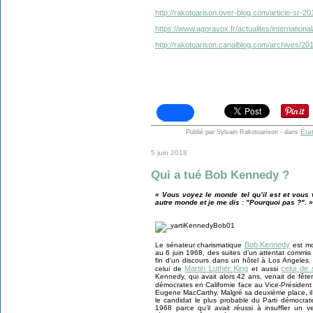
http://rakotoarison.over-blog.com/article-sr-
https://www.agoravox.fr/actualites/internation
http://rakotoarison.canalblog.com/archives/2
Éta
Publié par Sylvain Rakotoarison
-
dans
5 juin 2018
Qui a tué Bob Kennedy ?
« Vous voyez le monde tel qu’il est et vous 
autre monde et je me dis : "Pourquoi pas ?". 
Bob Kennedy
Le sénateur charismatique
est mor
au 6 juin 1968, des suites d’un attentat commis l
fin d’un discours dans un hôtel à Los Angeles.
Martin Luther King
celui de 
celui de
et aussi
Kennedy, qui avait alors 42 ans, venait de fête
démocrates en Californie face au Vice-Présiden
Eugene MacCarthy. Malgré sa deuxième place, il
le candidat le plus probable du Parti démocrat
1968 parce qu’il avait réussi à insuffler un 