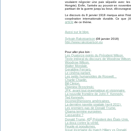
voulaient négocier une paix séparée avec les 
Hongrie). Enfin, l’arrivée au pouvoir en novem
partisan de la guerre jusqu’au bout, décourageai
Le discours du 8 janvier 1918 marqua ainsi l’his
coopération internationale durable. Ce que j
article
de ce thème.
Aussi sur le blog.
Sylvain Rakotoarison
(08 janvier 2018)
http://www.rakotoarison.eu
Pour aller plus loin :
Les Quatorze points du Président Wilson.
Texte intégral du discours de Woodrow Wilson l
Woodrow Wilson.
Walter Mondale.
Geraldine Ferraro.
Le cinéma parlant.
Les petits humanoïdes de Roswell…
Charlie Chaplin.
Bill Clinton.
Zbigniew Brzezinski.
JFK, avant tout pragmatique et visionnaire.
La nouvelle frontière de John F. Kennedy.
Ted Kennedy.
Incompréhensions américaines.
La dernière navette spatiale (avril 2011).
Les premiers pas de Donald Trump.
Obama termine européen.
Cassandre ?
e
Donald Trump, 45
Président des États-Unis.
La doxa contre la vérité.
Peuple et populismes.
Issue incertaine du match Hillary vs Donald.