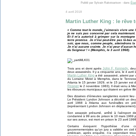
Éta
Publié par Sylvain Rakotoarison
-
dans
4 avril 2018
Martin Luther King : le rêve
« Comme tout le monde, j’aimerais vivre une l
je ne suis pas concerné par cela maintenant.
Et il m’a autorisé à grimper sur la montagne !
terre promise. Je n’irai peut-être pas là-bas
soir, que nous, comme peuple, atteindrons la 
Je n’ai aucune crainte. Je n’ai peur d’aucun 
du Seigneur ! » (Memphis, le 3 avril 1968).
John F. Kennedy
Trois ans et demi après
, deu
deux assassinés. Il y a cinquante ans, le 4 avril
Martin Luther King
a été assassiné, atteint par
du Lorraine Motel à Memphis, dans le Tennesse
Atlanta le 15 janvier 1929, et le 15 janvier est
Reagan
le 2 novembre 1983). Il était venu à M
les éboueurs municipaux qui étaient en grève illi
Des dizaines d’émeutes sanglantes eurent lieu 
Le Président Lyndon Johnson a décrété un deuil
avril 1968 à Atlanta aux funérailles en p
(représentant Lyndon Johnson en déplacement)
Son assassin présumé, arrêté à l’aéroport d
condamné à 99 ans de prison le 10 mars 1969 pou
sur ses aveux, est mort en prison le 23 avril 1998
Certains évoquent l’hypothèse d’une con
gouvernementales qu’un jury a validée en civil 
américain, après enquête, n’a cependant tro