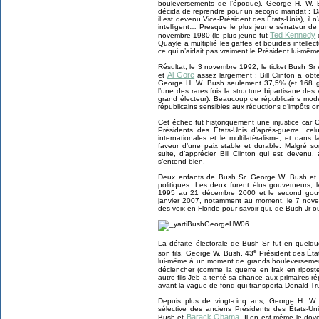
bouleversements de l’époque), George H. W. Bu
décida de reprendre pour un second mandat : 
il est devenu Vice-Président des États-Unis), il 
intelligent… Presque le plus jeune sénateur de 
Ted Kennedy
novembre 1980 (le plus jeune fut
Quayle a multiplié les gaffes et bourdes intell
ce qui n’aidait pas vraiment le Président lui-mêm
Résultat, le 3 novembre 1992, le ticket Bush Sr e
Al Gore
et
assez largement : Bill Clinton a obt
George H. W. Bush seulement 37,5% (et 168 gr
l’une des rares fois la structure bipartisane de
grand électeur). Beaucoup de républicains modé
républicains sensibles aux réductions d’impôts o
Cet échec fut historiquement une injustice car
Présidents des États-Unis d’après-guerre, celu
internationales et le multilatéralisme, et dans
faveur d’une paix stable et durable. Malgré so
suite, d’apprécier Bill Clinton qui est devenu,
s’entend bien.
Deux enfants de Bush Sr, George W. Bush et J
politiques. Les deux furent élus gouverneurs,
1995 au 21 décembre 2000 et le second gouve
janvier 2007, notamment au moment, le 7 novem
des voix en Floride pour savoir qui, de Bush Jr ou
La défaite électorale de Bush Sr fut en quelqu
e
son fils, George W. Bush, 43
Président des État
lui-même à un moment de grands bouleversements
déclencher (comme la guerre en Irak en ripos
autre fils Jeb a tenté sa chance aux primaires r
avant la vague de fond qui transporta Donald Tr
Depuis plus de vingt-cinq ans, George H. W. 
sélective des anciens Présidents des États-Uni
Barack Obama
Bush et
. Il en est même le doye