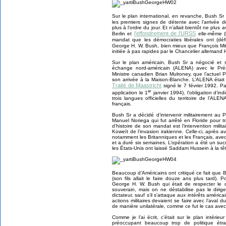
Sur le plan international, en revanche, Bush Sr éta
les premiers signes de détente avec l’arrivée 
plus à l’ordre du jour. Et n’allait bientôt ne plus
l’effondrement de l’URSS
Berlin et
elle-même (
mandat que les démocraties libérales ont (déf
George H. W. Bush, bien mieux que François Mit
initiée à pas rapides par le Chancelier allemand 
Sur le plan américain, Bush Sr a négocié et 
échange nord-américain (ALENA) avec le Prés
Ministre canadien Brian Mulroney, que l’actuel 
son arrivée à la Maison-Blanche. L’ALENA était
Traité de Maastricht
signé le 7 février 1992. P
er
application le 1
janvier 1994), l’obligation d’in
trois langues officielles du territoire de l’ALEN
français.
Bush Sr a décidé d’intervenir militairement au
Manuel Noriega qui fut arrêté en Floride pour tr
d’histoire de son mandat est l’intervention milit
Koweït de l’invasion irakienne. Celle-ci, après av
notamment les Britanniques et les Français, avec
et a duré six semaines. L’opération a été un succ
les États-Unis ont laissé Saddam Hussein à la tête
Beaucoup d’Américains ont critiqué ce fait que B
(son fils allait le faire douze ans plus tard). 
George H. W. Bush qui était de respecter le d
souverain, mais on ne déstabilise pas le dirig
dictateur, sauf s’il s’attaque aux intérêts américa
actions militaires devaient se faire avec l’aval
de manière unilatérale, comme ce fut le cas avec
Comme je l’ai écrit, c’était sur le plan intéri
préoccupant beaucoup trop de politique étra