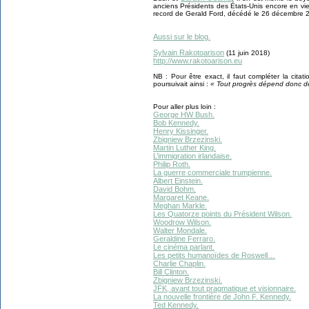
anciens Présidents des États-Unis encore en vie 
record de Gerald Ford, décédé le 26 décembre 
Aussi sur le blog.
Sylvain Rakotoarison
(11 juin 2018)
http://www.rakotoarison.eu
NB : Pour être exact, il faut compléter la cit
poursuivait ainsi :
« Tout progrès dépend donc d
Pour aller plus loin :
George HW Bush.
Bob Kennedy.
Henry Kissinger.
Zbigniew Brzezinski.
Martin Luther King.
L’immigration irlandaise.
Philip Roth.
La guerre commerciale trumpienne.
Albert Einstein.
David Bohm.
Margaret Keane.
Meghan Markle.
Les Quatorze points du Président Wilson.
Woodrow Wilson.
Walter Mondale.
Geraldine Ferraro.
Le cinéma parlant.
Les petits humanoïdes de Roswell…
Charlie Chaplin.
Bill Clinton.
Zbigniew Brzezinski.
JFK, avant tout pragmatique et visionnaire.
La nouvelle frontière de John F. Kennedy.
Ted Kennedy.