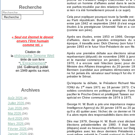
surtout un homme d’affaires avisé dans le secteu
Recherche
est parfois troublée par des relations financièr
si rien n’a été formellement prouvé à ce sujet).
Cela peut expliquer pourquoi toute la famille est 
au Parti républicain. Bush Sr a arrêté ses ét
entre juin 1942 et septembre 1944 (il s’est enga
études à la prestigieuse Université Yale et a 
(comme son père).
Après ses études, entre 1953 et 1966, Georg
« Seul est éternel le devoir
d’affaires, dans de grandes entreprises du s
envers l'être humain
époque, il travailla avec Dick Cheney (son futu
comme tel. »
janvier 1993 et le futur Vice-Président de son fi
Citation de
Après une première défaite aux élections sénato
philosophe Simone Weil
la
représentant (député) de novembre 1966 à janvie
tirée de son livre
et le mandat commence en janvier). Voulant 
L'Enracinement
1970, il a encore raté l’élection (avec pour 
"
"
Ministre des Affaires étrangères du 20 janvier
(éd. Gallimard) publié
Bentsen (candidat aux primaires démocrates en 1
en 1949 après sa mort.
ne fut jamais élu sénateur sauf lorsqu’il fut él
présider le Sénat.
Qu’importe la défaite, le Président Richard 
er
l’ONU du 1
mars 1971 au 18 janvier 1973. C’e
Archives
solides convictions en politique étrangère. Il p
pacifier le Proche-Orient et privilégiait Taiwan sur
spécial en Chine communiste de 1974 à 1975.
Août 2026
(4)
Juillet 2026
(39)
George H. W. Bush a pris une importance majeur
Intelligence Agency) du 30 janvier 1976 au 20 ja
Juin 2026
(30)
qu’il a dû quitter avec l’échec de ce dernier et l
Mai 2026
(34)
Il a alors repris des responsabilités dans des en
Avril 2026
(33)
Dès mai 1979, George H. W. Bush s’est déclaré 
Mars 2026
(28)
élections présidentielles de 1980. Il était b
(disparu) avait eu beaucoup d’influence sur Dwi
Février 2026
(29)
privilégiées avec les deux derniers Présidents 
Janvier 2026
(29)
avait même présidé le Comité national du Parti r