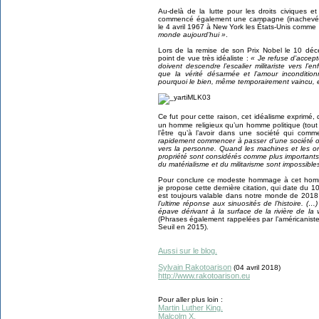
Au-delà de la lutte pour les droits civiques et
commencé également une campagne (inachevée)
le 4 avril 1967 à New York les États-Unis comme
monde aujourd’hui »
.
Lors de la remise de son Prix Nobel le 10 dé
point de vue très idéaliste :
« Je refuse d’accept
doivent descendre l’escalier militariste vers l’e
que la vérité désarmée et l’amour incondition
pourquoi le bien, même temporairement vaincu, es
Ce fut pour cette raison, cet idéalisme exprimé, 
un homme religieux qu’un homme politique (tout
l’être qu’à l’avoir dans une société qui com
rapidement commencer à passer d’une société or
vers la personne. Quand les machines et les ordi
propriété sont considérés comme plus importants 
du matérialisme et du militarisme sont impossibles
Pour conclure ce modeste hommage à cet homme 
je propose cette dernière citation, qui date du 1
est toujours valable dans notre monde de 2018
l’ultime réponse aux sinuosités de l’histoire. (
épave dérivant à la surface de la rivière de la
(Phrases également rappelées par l’américanist
Seuil en 2015).
Aussi sur le blog.
Sylvain Rakotoarison
(04 avril 2018)
http://www.rakotoarison.eu
Pour aller plus loin :
Martin Luther King.
Malcolm X.