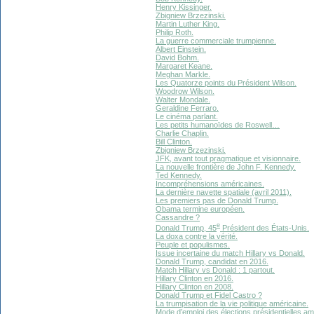
Henry Kissinger.
Zbigniew Brzezinski.
Martin Luther King.
Philip Roth.
La guerre commerciale trumpienne.
Albert Einstein.
David Bohm.
Margaret Keane.
Meghan Markle.
Les Quatorze points du Président Wilson.
Woodrow Wilson.
Walter Mondale.
Geraldine Ferraro.
Le cinéma parlant.
Les petits humanoïdes de Roswell…
Charlie Chaplin.
Bill Clinton.
Zbigniew Brzezinski.
JFK, avant tout pragmatique et visionnaire.
La nouvelle frontière de John F. Kennedy.
Ted Kennedy.
Incompréhensions américaines.
La dernière navette spatiale (avril 2011).
Les premiers pas de Donald Trump.
Obama termine européen.
Cassandre ?
e
Donald Trump, 45
Président des États-Unis.
La doxa contre la vérité.
Peuple et populismes.
Issue incertaine du match Hillary vs Donald.
Donald Trump, candidat en 2016.
Match Hillary vs Donald : 1 partout.
Hillary Clinton en 2016.
Hillary Clinton en 2008.
Donald Trump et Fidel Castro ?
La trumpisation de la vie politique américaine.
Mode d’emploi des élections présidentielles am