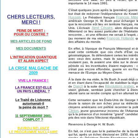
importante le 14 mars 1991.
C’était quelques jours après la (première) guerr
but était de redonner l’indépendance du Koweï
CHERS LECTEURS,
Hussein
François Mitt
. Le Président français
américain George H. W. Bush pour échanger le
MERCI !
que la rencontre eût lieu en territoire français, m
Aimé Césaire
Unis. L’écrivain
, alors député-m
PEINE DE MORT :
Mitterrand ce lieu assez particulier de l’Habita
POUR OU CONTRE ?
rencontre… et une réflexion me venait à l’esprit, 
François Hollande
(au moment de ma visite)
qu
MES ARTICLES DE FOND
des affaires du monde.
MES DOCUMENTS
En effet, à l’époque de François Mitterrand et 
avait cette certitude que ces chefs d’État 
géostratégique. Ils défendaient certes les intér
L'INTRICATION QUANTIQUE
avec ceux des autres, mais ils savaient ce qu’
ET ALAIN ASPECT
voulaient pas, ils avaient une idée sur le deven
période où les incertitudes étaient majeures :
LA CRISE MALGACHE DE
s’était pas encore effondrée, guerre en ex-You
2009
menace de l’Europe au Moyen-Orient.
À la date de ma visite, le fils Bush Jr avait déjà
VIVE LA FRANCE !
et en étant dans l’incapacité de stabiliser la r
Daech
Révolutions arabes
de
à la suite des
, 
LA FRANCE EST-ELLE
vision globale, semblait juste chercher à éte
UN PAYS LIB
É
RAL ?
allumé sans se rendre compte qu’il en allumait l
Le Traité de Lisbonne
Cette sensation que les États-Unis de George H.
doute la raison de son échec pour sa réélectio
autoriserait-il
citoyens américains ont préféré recentrer la po
la peine de mort ?
Clinton
, jeune gouverneur inconnu de l’Arkansa
qu’à la présence d’un troisième "grand" candidat,
11 SEPTEMBRRE 2001,
pris des voix dans l’électorat républicain.
COMPLOT ?
Revenons à George H. W. Bush.
BAYROU RELANCE
En fait, ce n’est pas lui le patriarche de la fam
LE PROGRAMME NU
CL
AIRE
É
qui fut, après un échec électoral en 1950, élu 
proche du Président Dwight Eisenhower et le m