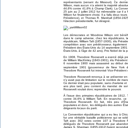
représentants (venant du Missouri). Ce der
Wilson, mais aucun n’a atteint la majorité abso
44,6% contre 41,6% à Champ Clark). La Convent
25 juin au 2 juillet 1912 fut mémorable car il a
Wilson fut finalement choisi. Il a fallu deux tours
Présidence), et Thomas R. Marshall (1854-1925
l’élection présidentielle, fut désigné.
Les démocrates et Woodrow Wilson ont bénéfici
dans le camp adverse, chez les républicains, la
républicain, William Taft (1857-1930), élu Prési
compétition avec son prédécesseur, également 
Président des États-Unis du 14 septembre 1901 a
États-Unis, à l’âge de 42 ans), Prix Nobel de la 
En 1908, Theodore Roosevelt a exercé déjà pre
de William MacKinley (1843-1901), élu Président
6 novembre 1900 mais assassiné au début de
septembre 1901 (gouverneur de New York 
Theodore Roosevelt fut intronisé Vice-Président 
Theodore Roosevelt renonça à se présenter en 
n’y avait pas de limitation sur le nombre de man
Ce dernier était peu populaire, sans charisme et 
ans plus tard, peu content du mandat de son
Roosevelt voulait donc reprendre le pouvoir.
À l’issue des primaires républicaines de 1912
contre 34,6% à William Taft. En revanche, c
Theodore Roosevelt. En fait, très peu d’Ét
populaires et donc, les délégués des autres État
dirigeants locaux du parti.
La Convention républicaine qui a eu lieu à Chic
fut une véritable bataille politicienne qui se so
Taft avec 302 votes contre 107 à Theodore R
délégués de Theodore Roosevelt par abandon). 
James S. Sherman (1855-1912) furent reconduits 