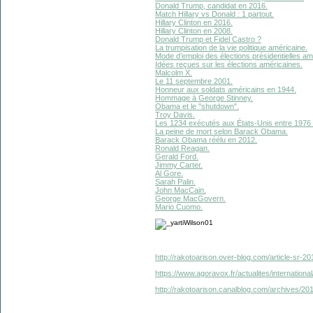
Donald Trump, candidat en 2016.
Match Hillary vs Donald : 1 partout.
Hillary Clinton en 2016.
Hillary Clinton en 2008.
Donald Trump et Fidel Castro ?
La trumpisation de la vie politique américaine.
Mode d’emploi des élections présidentielles am
Idées reçues sur les élections américaines.
Malcolm X.
Le 11 septembre 2001.
Honneur aux soldats américains en 1944.
Hommage à George Stinney.
Obama et le "shutdown".
Troy Davis.
Les 1234 exécutés aux États-Unis entre 1976 
La peine de mort selon Barack Obama.
Barack Obama réélu en 2012.
Ronald Reagan.
Gerald Ford.
Jimmy Carter.
Al Gore.
Sarah Palin.
John MacCain.
George MacGovern.
Mario Cuomo.
http://rakotoarison.over-blog.com/article-sr-
https://www.agoravox.fr/actualites/internationa
http://rakotoarison.canalblog.com/archives/2