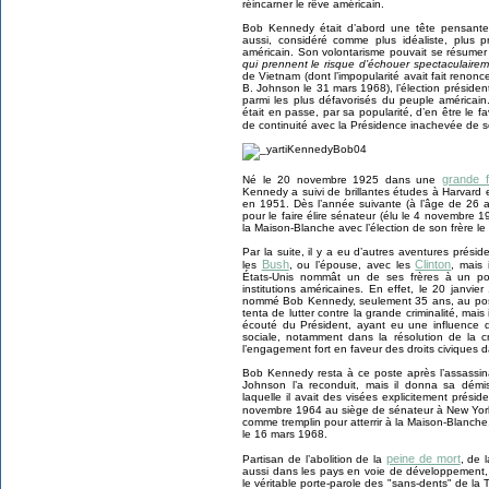
réincarner le rêve américain.
Bob Kennedy était d’abord une tête pensante, 
aussi, considéré comme plus idéaliste, plus p
américain. Son volontarisme pouvait se résumer
qui prennent le risque d’échouer spectaculaireme
de Vietnam (dont l’impopularité avait fait renon
B. Johnson le 31 mars 1968), l’élection présiden
parmi les plus défavorisés du peuple américai
était en passe, par sa popularité, d’en être le f
de continuité avec la Présidence inachevée de 
grande f
Né le 20 novembre 1925 dans une
Kennedy a suivi de brillantes études à Harvard e
en 1951. Dès l’année suivante (à l’âge de 26 a
pour le faire élire sénateur (élu le 4 novembre 1
la Maison-Blanche avec l’élection de son frère 
Par la suite, il y a eu d’autres aventures présiden
Bush
Clinton
les
, ou l’épouse, avec les
, mais 
États-Unis nommât un de ses frères à un po
institutions américaines. En effet, le 20 janvi
nommé Bob Kennedy, seulement 35 ans, au poste 
tenta de lutter contre la grande criminalité, mais il
écouté du Président, ayant eu une influence dé
sociale, notamment dans la résolution de la c
l’engagement fort en faveur des droits civiques d
Bob Kennedy resta à ce poste après l’assassi
Johnson l’a reconduit, mais il donna sa démi
laquelle il avait des visées explicitement préside
novembre 1964 au siège de sénateur à New York
comme tremplin pour atterrir à la Maison-Blanch
le 16 mars 1968.
peine de mort
Partisan de l’abolition de la
, de 
aussi dans les pays en voie de développement,
le véritable porte-parole des "sans-dents" de la T