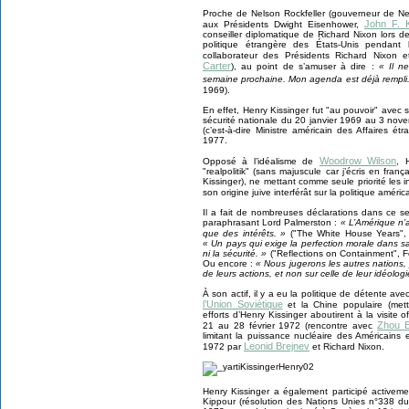
Proche de Nelson Rockfeller (gouverneur de Ne
John F. 
aux Présidents Dwight Eisenhower,
conseiller diplomatique de Richard Nixon lors de
politique étrangère des États-Unis pendant
collaborateur des Présidents Richard Nixon 
Carter
), au point de s’amuser à dire :
« Il ne
semaine prochaine. Mon agenda est déjà rempli
1969).
En effet, Henry Kissinger fut "au pouvoir" avec s
sécurité nationale du 20 janvier 1969 au 3 nove
(c’est-à-dire Ministre américain des Affaires 
1977.
Woodrow Wilson
Opposé à l’idéalisme de
, 
"realpolitik" (sans majuscule car j’écris en fra
Kissinger), ne mettant comme seule priorité les i
son origine juive interférât sur la politique amér
Il a fait de nombreuses déclarations dans ce se
paraphrasant Lord Palmerston :
« L’Amérique n’
que des intérêts. »
("The White House Years",
« Un pays qui exige la perfection morale dans sa 
ni la sécurité. »
("Reflections on Containment", Fo
Ou encore :
« Nous jugerons les autres nations,
de leurs actions, et non sur celle de leur idéologi
À son actif, il y a eu la politique de détente a
l’Union Soviétique
et la Chine populaire (mett
efforts d’Henry Kissinger aboutirent à la visite 
Zhou E
21 au 28 février 1972 (rencontre avec
limitant la puissance nucléaire des Américains
Leonid Brejnev
1972 par
et Richard Nixon.
Henry Kissinger a également participé activeme
Kippour (résolution des Nations Unies n°338 du