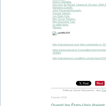
Nelson Mandela.
Discours de Barack Obama le 18 mars 2008 à 
Mahatma Gandhi.
John Fitzgerald Kennedy.
George Stinney.
Les États-Unis.
Mgr Oscar Romero.
Mgr Desmond Tutu.
Le dalaï-lama.
Pâques.
http://rakotoarison.over-blog.com/article-sr-2
https://www.agoravox.fr/actualites/citoyennete/
203061
http://rakotoarison.canalblog.com/archives/2
Éta
Publié par Sylvain Rakotoarison
-
dans
8 janvier 2018
Quand les États-Unis étaient