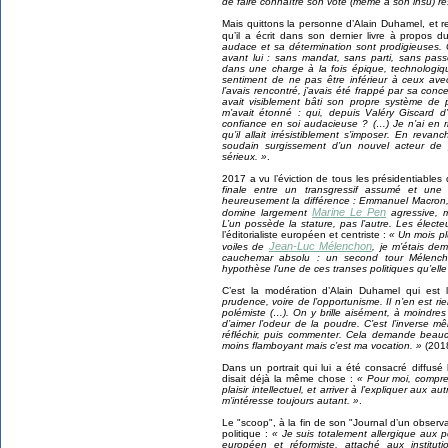
de faire connaître son vote (même à son insu) re
Mais quittons la personne d’Alain Duhamel, et r
qu’il a écrit dans son dernier livre à propos d
audace et sa détermination sont prodigieuses. 
avant lui : sans mandat, sans parti, sans passé
dans une charge à la fois épique, technologiqu
sentiment de ne pas être inférieur à ceux avec 
l’avais rencontré, j’avais été frappé par sa conc
avait visiblement bâti son propre système de 
m’avait étonné : qui, depuis Valéry Giscard d’E
confiance en soi audacieuse ? (…) Je n’ai en r
qu’il allait irrésistiblement s’imposer. En reva
soudain surgissement d’un nouvel acteur de 
sérieux. »
.
2017 a vu l’éviction de tous les présidentiable
finale entre un transgressif assumé et une p
heureusement la différence : Emmanuel Macron, ca
Marine Le Pen
domine largement
agressive, m
L’un possède la stature, pas l’autre. Les électeu
l’éditorialiste européen et centriste :
« Un mois pl
Jean-Luc Mélenchon
voiles de
, je m’étais dem
cauchemar absolu : un second tour Mélench
hypothèse l’une de ces transes politiques qu’ell
C’est la modération d’Alain Duhamel qui est 
prudence, voire de l’opportunisme. Il n’en est rie
polémiste (…). On y brille aisément, à moindres f
d’aimer l’odeur de la poudre. C’est l’inverse m
réfléchir, puis commenter. Cela demande beauc
moins flamboyant mais c’est ma vocation. »
(2018
Dans un portrait qui lui a été consacré diffusé
disait déjà la même chose :
« Pour moi, compre
plaisir intellectuel, et arriver à l’expliquer aux 
m’intéresse toujours autant. »
.
Le "scoop", à la fin de son "Journal d’un observa
politique :
« Je suis totalement allergique aux p
européen et réformiste, attaché aux institut