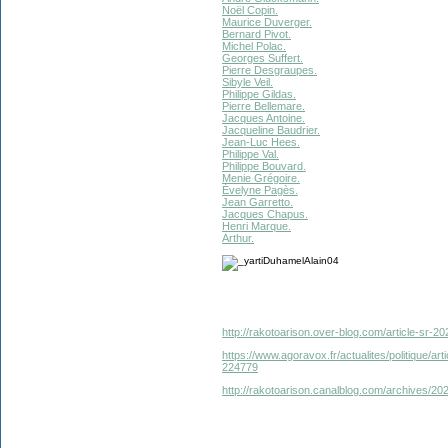
Noël Copin.
Maurice Duverger.
Bernard Pivot.
Michel Polac.
Georges Suffert.
Pierre Desgraupes.
Sibyle Veil.
Philippe Gildas.
Pierre Bellemare.
Jacques Antoine.
Jacqueline Baudrier.
Jean-Luc Hees.
Philippe Val.
Philippe Bouvard.
Menie Grégoire.
Évelyne Pagès.
Jean Garretto.
Jacques Chapus.
Henri Marque.
Arthur.
http://rakotoarison.over-blog.com/article-sr-2
https://www.agoravox.fr/actualites/politique/a
224779
http://rakotoarison.canalblog.com/archives/2