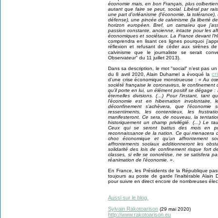
économie mais, en bon Français, plus colbertien
autant que faire se peut, social. Libéral par ra
une part d’orléanisme (l’économie, la tolérance),
défense), une pincée de calvinisme (la liberté de 
horizon européen. Bref, un camaïeu que j’as
passion constante, ancienne, intacte pour les aff
économiques et sociétaux. La France devant l’His
comprendra en lisant ces lignes pourquoi j’ap
réflexion et refusant de céder aux sirènes de 
calvinisme que le journaliste se serait con
Observateur" du 11 juillet 2013).
Dans sa description, le mot "social" n’est pas u
cr
du 8 avril 2020, Alain Duhamel a évoqué la
d’une crise économique monstrueuse :
« Au cœu
société française le coronavirus, le confinement q
qu’il porte en lui, un élément positif se dégage : l
éternelles divisions. (…) Pour l’instant, tant
l’économie est en hibernation involontaire
déconfinement s’achèvera, que l’économie s
ressentiments, les contentieux, les frustrat
manifesteront. Ce sera, de nouveau, la tentatio
historiquement un champ privilégié. (…) Le t
Ceux qui se seront battus des mois en pr
reconnaissance de la nation. Ce qui menacera 
choc économique et qu’un affrontement so
affrontements sociaux additionneront les obstac
solidarité des lois de confinement risque fort d
classes, si elle se concrétise, ne se satisfera 
réanimation de l’économie. »
.
En France, les Présidents de la République pas
toujours au poste de garde l’inaltérable Alain 
pour suivre en direct encore de nombreuses électi
Aussi sur le blog.
Sylvain Rakotoarison
(29 mai 2020)
http://www.rakotoarison.eu