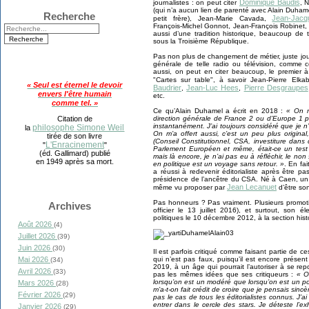
Dominique Baudis
journalistes : on peut citer
, 
(qui n’a aucun lien de parenté avec Alain Duham
Recherche
Jean-Jacq
petit frère), Jean-Marie Cavada,
François-Michel Gonnot, Jean-François Robinet, etc
aussi d’une tradition historique, beaucoup de 
sous la Troisième République.
Pas non plus de changement de métier, juste jo
générale de telle radio ou télévision, comme 
aussi, on peut en citer beaucoup, le premier à
"Cartes sur table", à savoir Jean-Pierre El
« Seul est éternel le devoir
Baudrier
Jean-Luc Hees
Pierre Desgraupes
,
,
envers l'être humain
etc.
comme tel. »
Ce qu’Alain Duhamel a écrit en 2018 :
« On m
direction générale de France 2 ou d’Europe 1 pa
Citation de
instantanément. J’ai toujours considéré que je n’
philosophe Simone Weil
la
On m’a offert aussi, c’est un peu plus original
tirée de son livre
(Conseil Constitutionnel, CSA, investiture dans d
L'Enracinement
"
"
Parlement Européen et même, était-ce un test
(éd. Gallimard) publié
mais là encore, je n’ai pas eu à réfléchir, le non 
en 1949 après sa mort.
en politique est un voyage sans retour. »
. En fai
a réussi à redevenir éditorialiste après être 
présidence de l’ancêtre du CSA. Né à Caen, un 
Jean Lecanuet
même vu proposer par
d’être son
Pas honneurs ? Pas vraiment. Plusieurs promot
Archives
officier le 13 juillet 2016), et surtout, son 
politiques le 10 décembre 2012, à la section hist
Août 2026
(4)
Juillet 2026
(39)
Juin 2026
(30)
Il est parfois critiqué comme faisant partie de c
qui n’est pas faux, puisqu’il est encore présen
Mai 2026
(34)
2019, à un âge qui pourrait l’autoriser à se repos
Avril 2026
(33)
pas les mêmes idées que ses critiqueurs :
« O
lorsqu’on est un modéré que lorsqu’on est un po
Mars 2026
(28)
m’a-t-on fait crédit de croire que je pensais sincè
Février 2026
(29)
pas le cas de tous les éditorialistes connus. J’a
entrer dans le cercle des stars. Je déteste l’ex
Janvier 2026
(29)