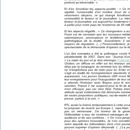
profond qu’irréversible. »
.
Et d’en énumérer les aspects positifs :
« Ce ch
rapidité, l’universalité d’un nombre inouï de 
néanmoins citoyens, ce qui change foncièremen
commodité) le lecteur et le journaliste. La hiér
lecteur et journaliste est aujourd’hui totalemen
à parler pour notre pays de l’existence de 65 mill
Et les aspects négatifs :
« Ce changement a aus
Force est de constater que les nouveaux média
calomniateurs, provocateurs et terriblement
pathologique de la réalité. Assurément, il ser
moyens de régulation. (…) Personnellement, j
spectaculaire de la démocratie d’opinion sur la 
L’un des exemples a été la polémique contre
présidentielle de 2007. Dans son "Journal d’un
François
« Le matin du jour où je dois interroger
Chabot, on diffuse en effet sur les réseaux so
déçu par la campagne du centriste lors du référe
ne m’empêchera pas de voter pour lui. Enfer et 
s’agit en réalité de l’enregistrement clandestin
auparavant. Les jeunes étudiants UDF m’ont film
leur enregistrement pour l’inauguration de leur si
a attendu l’émission avec Bayrou pour le rendr
sanction. France 2 me suspend pour la fin de 
m’en offusque pas car mon frère Patrice éta
attitude aurait évidemment été dénoncée comme d
de vastes proportions publiques, raz-de-marée de
presse, parfois à la une. »
.
RTL aussi l’a évincé temporairement à cette occ
lui proposer de revenir sur Europe 1, mais Alain
pas un mercenaire. J’ai horreur de la gestic
l’éditorialiste a reçu de nombreux messages de 
auditeurs et de ses confrères :
« On n’est jamai
pour des opinions honorables. Je n’en considèr
selon laquelle les éditorialistes dont c’est pour
pouvoir exprimer d’opinion électorale. (…) La pud