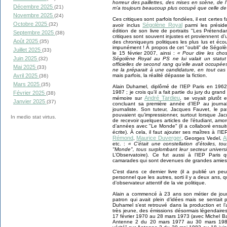
horreur des paillettes, des mises en scène, de 
Décembre 2025
(21)
m’a toujours beaucoup plus occupé que celle de 
Novembre 2025
(24)
Ces critiques sont parfois fondées, il est certes f
Octobre 2025
(32)
Ségolène Royal
avoir inclus
parmi les préside
édition de son livre de portraits "Les Prétend
Septembre 2025
(38)
critiques sont souvent injustes et proviennent d’
Août 2025
(35)
des chroniqueurs politiques les plus lus et é
impunément ! À propos de cet "oubli" de Ségolène
Juillet 2025
(33)
le 15 février 2007, ainsi :
« Pour dire les chos
Juin 2025
Ségolène Royal au PS ne lui valait un statut 
(32)
officielles de second rang qu’elle avait occup
Mai 2025
(33)
ne la préparait à une candidature, en tout cas p
mais parfois, la réalité dépasse la fiction.
Avril 2025
(36)
Mars 2025
(35)
Alain Duhamel, diplômé de l’IEP Paris en 1962
1987 ; je crois qu’il a fait partie du jury du gran
Février 2025
(38)
André Tardieu
mémoire sur
, se voyait plutôt e
Janvier 2025
(37)
concluant sa première année d’IEP au journal
journaliste. Son tuteur, Jacques Fauvet, le p
pouvaient qu’impressionner, surtout lorsque Ja
In medio stat virtus.
de recevoir quelques articles de l’étudiant, amo
d’années avec "Le Monde" (il a collaboré ensu
écrite). À cela, il faut ajouter ses maîtres à l’
Rémond
Maurice Duverger
A
,
, Georges Vedel,
etc. :
« C’était une constellation d’étoiles, to
"Monde", tous surplombant leur secteur universit
L’Observatoire). Ce fut aussi à l’IEP Paris
camarades qui sont devenues de grandes amies :
C’est dans ce dernier livre (il a publié un pe
personnel que les autres, sorti il y a deux ans, 
d’observateur attentif de la vie politique.
Alain a commencé à 23 ans son métier de journ
patron qui avait plein d’idées mais se sentait p
Duhamel s’est retrouvé dans la production et l’a
très jeune, des émissions désormais légendaire
17 février 1970 au 28 mars 1973 (avec Michel Ba
Antenne 2 du 20 mars 1977 au 30 mars 1981 