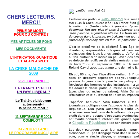
CHERS LECTEURS,
Alain Duhamel
L’éditorialiste politique
fête ses 8
MERCI !
d
mai 1940 à Caen, quelle idée ! La France était
le métier :
« Quelle drôle d’impression d’y avo
désormais l’un des plus chenus à l’exercer enco
PEINE DE MORT :
Jadis précoce, aujourd’hui attardé. Le bilan au
POUR OU CONTRE ?
de course dans la presse, en écrivant mon tout 
j’avais déjà trois objectifs en tête : le pluralisme, 
MES ARTICLES DE FOND
C’est le problème de la célébrité à un âge je
MES DOCUMENTS
chanteurs, responsables politiques et bien sû
projecteurs dès leurs jeunes années. L’effet 
autres, surtout si on insiste un peu avec des 
L'INTRICATION QUANTIQUE
se délecte de rediffuser de vieilles émissions sur
ET ALAIN ASPECT
de l’écran" du 23 septembre 1980 sur le mark
Roland Cayrol avec …quarante ans de moins !).
LA CRISE MALGACHE DE
2009
Eh oui, 80 ans, c’est l’âge d’être vieillard. Si l’
rides, on découvre cependant des yeux toujours 
VIVE LA FRANCE !
passion toujours intacte pour la vie politique, l’
l’évolution des hommes et des institutions. Il a a
fait adorer la classe politique, même si elle-m
LA FRANCE EST-ELLE
(avec plus ou moins de raison). Alain Duhame
UN PAYS LIB
É
RAL ?
l’éducateur, celle du lecteur de l’histoire, impatie
Le Traité de Lisbonne
J’apprécie beaucoup Alain Duhamel, il fait
autoriserait-il
journalistes politiques que j’apprécie le plus 
la peine de mort ?
République. L’un (Alain Duhamel) a plutôt un
réflexions semblent partir de la réflexion des po
plutôt dans une posture d’opposant systématique
11 SEPTEMBRRE 2001,
ont montré honnêteté intellectuelle, grande rig
COMPLOT ?
Cinquième République
la
et de son histoire politi
BAYROU RELANCE
Les deux partagent aussi leur passion pour la
LE PROGRAMME NU
CL
AIRE
d’observateur : pas d’engagement dans le monde
É
vote, comme simple citoyen, et s’engager pol