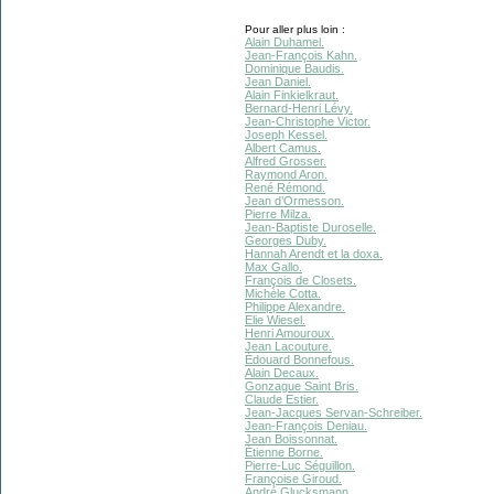
Pour aller plus loin :
Alain Duhamel.
Jean-François Kahn.
Dominique Baudis.
Jean Daniel.
Alain Finkielkraut.
Bernard-Henri Lévy.
Jean-Christophe Victor.
Joseph Kessel.
Albert Camus.
Alfred Grosser.
Raymond Aron.
René Rémond.
Jean d’Ormesson.
Pierre Milza.
Jean-Baptiste Duroselle.
Georges Duby.
Hannah Arendt et la doxa.
Max Gallo.
François de Closets.
Michèle Cotta.
Philippe Alexandre.
Elie Wiesel.
Henri Amouroux.
Jean Lacouture.
Édouard Bonnefous.
Alain Decaux.
Gonzague Saint Bris.
Claude Estier.
Jean-Jacques Servan-Schreiber.
Jean-François Deniau.
Jean Boissonnat.
Étienne Borne.
Pierre-Luc Séguillon.
Françoise Giroud.
André Glucksmann.