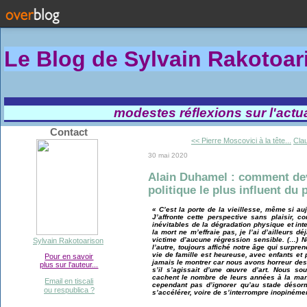
Le Blog de Sylvain Rakotoa
modestes réflexions sur l'actual
Contact
<< Pierre Moscovici à la tête...
Clau
30 mai 2020
Alain Duhamel : comment dev
politique le plus influent du 
« C’est la porte de la vieillesse, même si au
J’affronte cette perspective sans plaisir, 
inévitables de la dégradation physique et int
la mort ne m’effraie pas, je l’ai d’ailleurs dé
victime d’aucune régression sensible. (…)
Sylvain Rakotoarison
l’autre, toujours affiché notre âge qui surpre
vie de famille est heureuse, avec enfants et
Pour en savoir
jamais le montrer car nous avons horreur des
plus sur l'auteur...
s’il s’agissait d’une œuvre d’art. Nous so
cachent le nombre de leurs années à la man
Email en tiscali
cependant pas d’ignorer qu’au stade désorm
ou respublica ?
s’accélérer, voire de s’interrompre inopinémen