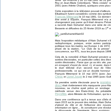
vérité" sur Antenne 2 du 20 mai 1982 au 18 juin
Roy et Jean-Marie Colombani), "Mots croisés" 
2001 (avec Arlette Chabot), quelques unes plus r
Cette exposition à la télévision pouvait d’ailleu
Elkabbach furent considérés comme des symboles
François Mitterrand
le 10 mai 1981. Ce dernier
être entré à l’Élysée, François Mitterrand m’a 
changeraient pas parce qu’il était devenu Prési
a raconté Alain Duhamel dans une série de cin
er
Besserie et diffusées du 25 février 2019 au 1
ma
Mais l’exposition médiatique d’Alain Duhamel n’ét
radiophonique, puisque, entre autres partici
politique tous les matins, sur Europe 1 de 1974
phare de la station, "Le Club de la presse" 
concurrence, sur RTL, tous les jours depuis 1999
Cela dit, la notoriété d’Alain Duhamel provient 
soirées électorales, en particulier celles des éle
soirée électorales. Parce que ça va très vite, pa
en essayant d’avoir du recul. »
), et aussi, dans 
le duel télévisé d’un second tour de l’élec
professionnelle, ce qui est un double honneur
François Mitterrand le 10 mai 1974 (avec Jac
Chirac
Lionel Jospin
et
le 2 mai 1995 (avec Gui
première 
Sa première soirée électorale pour la
direct
était évidemment très marquante pour Alain
nouveau, sa chaîne avait prévu un sondage d
méthode venue des États-Unis). Au préalab
Peyrefitte
, alors Ministre de l’Information, qui lu
Dans une conférence qu’il a tenue aux côtés de 
mars 2015 sur le pouvoir des médias, Alain Duh
d’abord du rôle et de l’influence des nouve
information en ligne… Ils constituent une révol
la découverte de l’imprimerie. Nous assiston